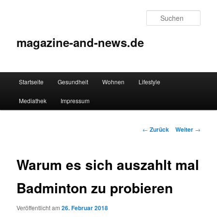
Zum
Inhalt
Such
wechseln
magazine-and-news.de
Hauptmenü
Startseite
Gesundheit
Wohnen
Lifestyle
Mediathek
Impressum
Beitrags-
←
Zurück
Weiter
→
Navigation
Warum es sich auszahlt mal
Badminton zu probieren
Veröffentlicht am
26. Februar 2018